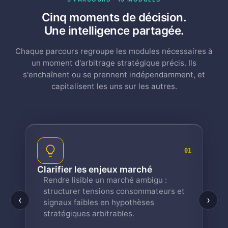
Cinq moments de décision.
Une intelligence partagée.
Chaque parcours regroupe les modules nécessaires à
un moment d'arbitrage stratégique précis. Ils
s'enchaînent ou se prennent indépendamment, et
capitalisent les uns sur les autres.
01
Révéler ses cibles
rché
Des personae solides changent la
 ambigu :
qualité de tout ce qui vient ensuite.
sommateurs et
‹
›
hèses
Incarnés depuis vos données réelles,
dialogables via Persona Bot,
réutilisables sur tous les modules.