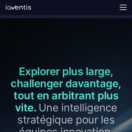
Accueil
Notre approche
Tribunes
FAQ
Explorer plus large,
Demander une démo →
challenger davantage,
Se connecter
tout en arbitrant plus
FR
vite.
Une intelligence
stratégique pour les
équipes innovation,