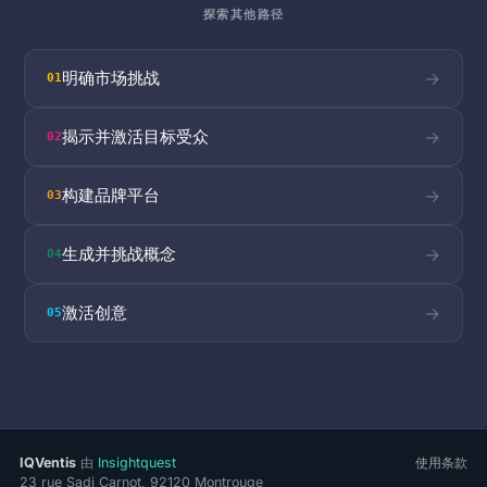
探索其他路径
明确市场挑战
→
01
揭示并激活目标受众
→
02
构建品牌平台
→
03
生成并挑战概念
→
04
激活创意
→
05
IQVentis
由
Insightquest
使用条款
23 rue Sadi Carnot, 92120 Montrouge