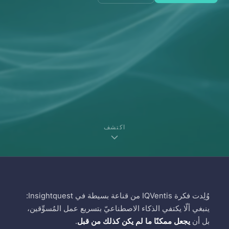
اكتشف
وُلِدت فكرة IQVentis من قناعة بسيطة في Insightquest:
ينبغي ألّا يكتفي الذكاء الاصطناعيّ بتسريع عمل المُسوِّقين،
بل أن
يجعل ممكنًا ما لم يكن كذلك من قبل
.