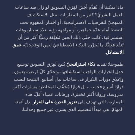
ماذا يمكننا أن نُقدِّم أخيرًا لفِرَق التسويق لو زال قيد ساعات
العمل البشريّ؟ كثير من المقاربات، مثل الاستكشاف
المنهجيّ للفرضيات الاستراتيجية، أو اختبار المفهوم تحت
الضغط أمام عدّة جماهير، أو مواجهة رؤية بعدّة سيناريوهات
استشرافية، كانت حتّى ذلك الحين مُكلِفة زمنيًّا أكثر من أن
تُنفَّذ فعليًّا. ما يُحرِّره الذكاء الاصطناعيّ ليس الوقت: إنّه
عمق
الاستدلال
.
طموحنا: تقديم
ذكاء استراتيجيّ
يُتيح لفِرَق التسويق توسيع
حقل الخيارات الواجب استكشافها، وتحدّي كلّ فرضية بعمق،
وإغلاق دورات التكرار في ساعات بدل أسابيع. النتيجة ليست
قرارًا أسرع فحسب، بل قرارًا مُخفَّف المخاطر: مسارات أكثر
مدروسة، وزوايا أكثر مُختبَرة، ورهانات عمياء أقلّ. هذه
المقاربة، التي تهدف إلى
تعزيز القدرة على القرار
بدل أتمتة
المهامّ، هي مبدأ التصميم الذي يسري عبر جميع وحداتنا.