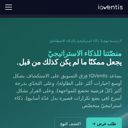
الرئيسية
نهجنا
الرئيسية
/
نهجنا: ذكاء استراتيجيّ بالذكاء الاصطناعيّ
آراء
منصّتنا للذكاء الاستراتيجيّ
FAQ
يجعل ممكنًا ما لم يكن كذلك من قبل
.
طلب عرض →
يساعد IQVentis فِرَق التسويق على الاستكشاف بشكل
أوسع (خيارات أكثر على الطاولة)، وعلى التحدّي بدرجة
تسجيل الدخول
أكبر (كلّ فرضية تخضع للمواجهة)، وعلى القرار بشكل
أسرع (في بضع تكرارات قصيرة بدل عدّة أسابيع). ذكاء
ع
استراتيجيّ متخصّص
طلب عرض →
اكتشف النهج