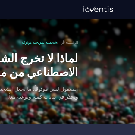
الرئيسية
/
آراء
/
شخصية نموذجية موثوقة
لماذا لا تخرج الش
الاصطناعي من مو
المعقول ليس موثوقاً. ما يجعل الشخصي
وتجذّر في بيانات كمية ونوعية معاً.