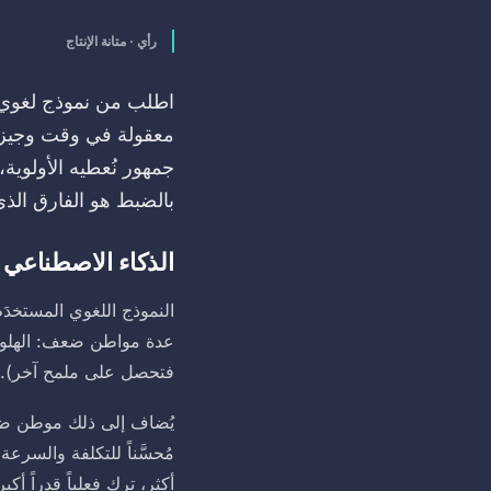
رأي · متانة الإنتاج
معقولة في وقت وجيز ج
جمهور نُعطيه الأولوية
بالضبط هو الفارق الذي تضعه IQVentis في 
الذكاء الاصطناعي ا
النموذج اللغوي المستخدَم
عدة مواطن ضعف: الهلوسة 
فتحصل على ملمح آخر).
يُضاف إلى ذلك موطن ضعف أ
مُحسَّناً للتكلفة والسرعة
أكثر، ترك فعلياً قدراً أ