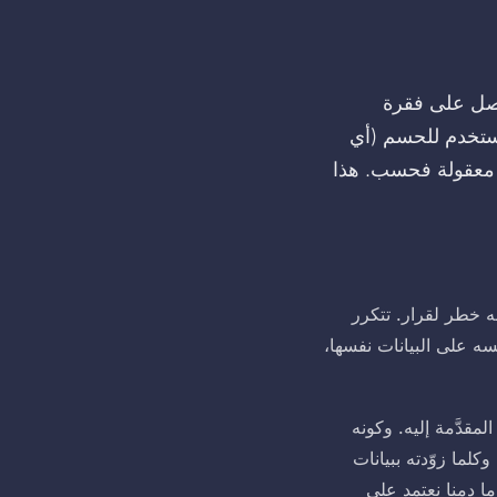
خصية نموذجية: ستحصل على فقرة
ُستخدم للحسم (أي
لا معقولة فحسب. هذا
نه خطر لقرار. تتكرر
سه على البيانات نفسها،
مقدَّمة إليه. وكونه
كلما زوّدته ببيانات
ما دمنا نعتمد على