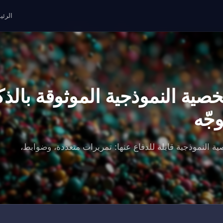
الرئي
خصية النموذجية الموثوقة بالذك
جّه
ة النموذجية قابلة للدفاع عنها: تمريرات متعددة، وضوابط،