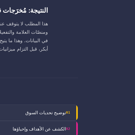
النتيجة: مُخرَجات 
ومنصّات العلامة والتفعيل
في البيانات. وهذا ما ي
أبكر، قبل التزام ميزاني
توضيح تحديات السوق
01
الكشف عن الأهداف وإحياؤها
02