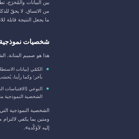
بين البيانات والمُخرَج، 
من الاتساق. لا يحقّ للذكا
ما يجعل النتيجة قابلة للاس
شخصيات نموذجية م
هذا هو صميم المتانة. الشخصية النموذجية لدى IQVentis لا
الكمّي (بيانات الاستطلا
بآخر؛ وكما رأينا، يُحسَب
النوعي (الاقتباسات الح
الشخصية النموذجية مت
الشخصية النموذجية التي ت
ومتين بما يكفي لالتزام م
إليه لأؤكّده».