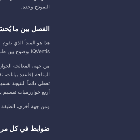
النموذج وحده.
الفصل بين ما يُحسَب
هذا هو المبدأ الذي تقوم 
IQVentis بوضوح بين طبقتين.
المتاحة (قاعدة بيانات، ت
تعطي دائماً النتيجة نفسه
أربع خوارزميات تقسيم يم
ومن جهة أخرى، الطبقة ال
ضوابط في كل مرح