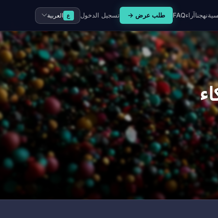
سية
نهجنا
آراء
FAQ
طلب عرض →
تسجيل الدخول
العربية
ع
اء