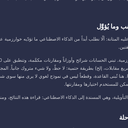
 وما يُؤوَّل
عليه المتانة: ألّا نطلب أبداً من الذكاء الاصطناعي ما تؤدّيه خوارزمي
فريغ مقابلات، إلخ) بطريقة حتمية: لا حظّ، ولا شيء متروك جانباً. الم
ا. هنا تُبنى القاعدة، وقطعاً ليس في نموذج لغوي لا يرى منها سوى ش
كن للمستخدم اختيارها ومقارنتها.
تأويلية، وهي المسندة إلى الذكاء الاصطناعي: قراءة هذه النتائج، ومن
لة