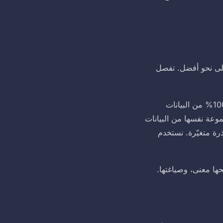
ة على نحو أفضل. تفصل
من جهة، المعالجة الخوارزمية. تبني الحسابات شرائح وأوزاناً ومقارنات مكمَّمة، وتنطبق على 100% من البيانات
جموعة نفسها من البيانات
ذرة متغيّرة. نستخدم
حها معنى، وصياغتها.