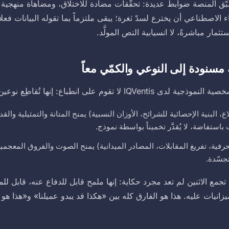
تطبّق المنصة ضوابط عديدة: تحقّقات مضادة للاختلاق، ومضاهاة منهجية 
ء الاصطناعي أن يخترع لسدّ ثغرة؛ يبقى ملتزماً بما تقوله البيانات فعلاً
تثمار مباشرةً، لا انسيابية النص المولَّد.
سنودة إلى النوعي والكمّي معاً
 تقوم على انطباع: إنها تُقاطِع نوعين من البيانات.
ع، البنية الإحصائية للشرائح، الأوزان النسبية) يمنح المتانة والتمثيلية وال
 باستفاضة، لا يُقدَّر تخميناً بواسطة نموذج.
رفية، تفريغ المقابلات، المصادر الميدانية) يمنح الصوت والفروق المعجمية
جسّدة.
جمع الاثنين لم تعد مجرد حكاية: إنها ملمح قابل للدفاع عنه، قابل للمق
يزانيات عليه. هذا هو الفارق كله بين «هكذا قد يبدو عميلنا» و«هذا هو ع