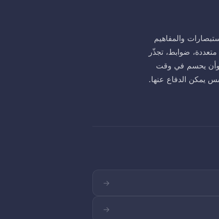
قف عند الشخصيات النموذجية: بل يسري على جميع مُخرَجات IQVentis، الاستبصارات والمفاهيم
 متعددة، ضوابط، تجذّر
، وأن يحسم في وقت
سس يمكن الدفاع عنها.
→
→