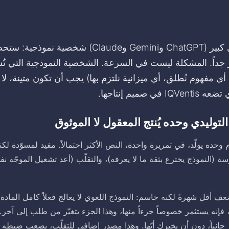
اطلب من نموذج لغوي كبير (ChatGPT وGemini وClaude) ش
داً. المشكلة ليست في السرعة. الشخصية النموذجية التي ت
، أي مفهوم نُطلق، أي ميزانية نلتزم بها) يجب أن تكون متينة، 
صميم إنتاجها.
لتوليدي وحده يُنتج المعقول لا الموثوق
 وحده يولّد، في تمريرة واحدة، النص الأكثر احتمالاً. مفيد لمسوّدة لك
(النموذج يخترع بثقة ما لا يعرفه)، والتقلّب (أعد تشغيل الموجّه نف
قل شهرةً لكنه حاسم: النموذج اللغوي لا يعالج فعلاً كامل المادة ال
، فإنه يستثمر خصوصاً جزءاً منها، وهذا الجزء يتغيّر من طلب إلى آخر. و
كبر جانباً، دون أن يخبرك أيّها. وهذا مصدر إضافي للتقلّب، يصعب ضبطه 