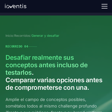
Inicio
Nuestro enfoque
Inicio
/
Recorridos
/
Generar y desafiar
Tribunas
RECORRIDO 04
FAQ
Desafiar realmente sus
Solicitar una demo →
conceptos antes incluso de
testarlos
.
Conectarse
Comparar varias opciones antes
de comprometerse con una.
ES
Amplíe el campo de conceptos posibles,
sométalos todos al mismo challenge profundo