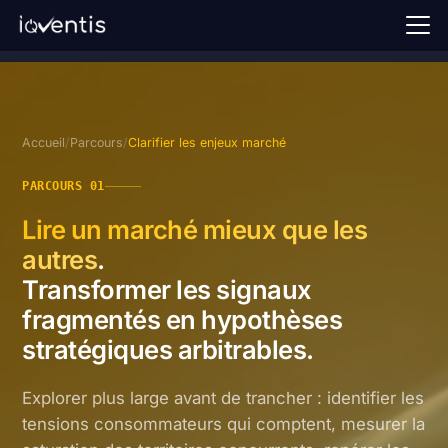
Accueil
Notre approche
Accueil
/
Parcours
/
Clarifier les enjeux marché
Tribunes
PARCOURS 01
FAQ
Lire un marché mieux que les
Demander une démo →
autres
.
Transformer les signaux
Se connecter
fragmentés en hypothèses
stratégiques arbitrables.
FR
Explorer plus large avant de trancher : identifier les
tensions consommateurs qui comptent, mesurer la